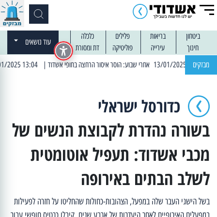
ביטחון
בריאות
פלילים
כלכלה
עוד נושאים
חינוך
עירייה
פוליטיקה
דת ומסורת
מבזקים
| 13:04 14/01/2025 עובדים בלילות: עבודות קרצוף וריבוד אספלט
כדורסל ישראלי
בשורה נהדרת לקבוצת הנשים של
מכבי אשדוד: תעפיל אוטומטית
לשלב הבתים באירופה
בשל הישגי העבר שלה במפעל, הצהובות-כחולות שהחליטו על חזרה לפעילות
במפעלים האירופיים לאחר היעדרות של ארבע שנים, קיבלו כרטיס חופשי עבור