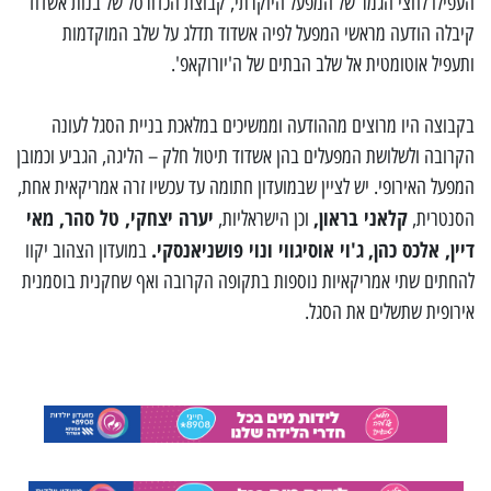
העפילו לחצי הגמר של המפעל היוקרתי, קבוצת הכדורסל של בנות אשדוד
קיבלה הודעה מראשי המפעל לפיה אשדוד תדלג על שלב המוקדמות
ותעפיל אוטומטית אל שלב הבתים של ה'יורוקאפ'.
בקבוצה היו מרוצים מההודעה וממשיכים במלאכת בניית הסגל לעונה
הקרובה ולשלושת המפעלים בהן אשדוד תיטול חלק – הליגה, הגביע וכמובן
המפעל האירופי. יש לציין שבמועדון חתומה עד עכשיו זרה אמריקאית אחת,
קלאני בראון,
יערה יצחקי, טל סהר, מאי
הסנטרית,
וכן הישראליות,
דיין, אלכס כהן,
ג'וי אוסיגווי ונוי פושניאנסקי.
במועדון הצהוב יקוו
להחתים שתי אמריקאיות נוספות בתקופה הקרובה ואף שחקנית בוסמנית
אירופית שתשלים את הסגל.