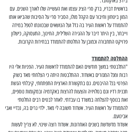
ב-31 באוקטובר.
בראשית דבריו, ברק סרי הציג עצמו ואת העשייה שלו לאורך השנים. עם
המון ביטחון וחיבור עם הקהל מולו, הסביר סרי על הסיבות שהביאו אותו
להתמודד על ראשות העיר בה גדל ועל הנושאים שבכוונתו לטפל במידה
וייבחר, בין היתר דיבר על ההגירה השלילית, החינוך, התעסוקה, כישלון
פרויקט התחבורה וכמובן על החלטתו להתמודד בבחירות הקרובות.
ההחלטה להתמודד
"התלבטתי במשך חודשים האם להתמודד לראשות העיר. הפניות אלי היו
רבות ומכל המגזרים באשדוד. ההתלבטות היתה כי הצלחתי מאד בשוק
הפרטי בכל ההיבטים. גם בתקשורת הארצית התפתחתי, קיבלתי הגשת
תכנית רדיו וגם בטלויזיה והצעות להרצות באקדמיה ובמקומות נוספים,
זאת בנוסף להצלחה במשרד בו עבדתי. לאחר לבטים רבים החלטתי
להתמודד על ראשות העיר. אשדוד חשובה לי מאד. ילדי גרים בה, נכדיי ואבי
אבינועם.
אשדוד מדשדשת בשנים האחרונות. אשדוד רוצה שינוי. לא צריך לעשות