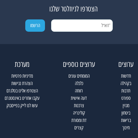
הצטרפו לניוזלטר שלנו
ערוצים
ערוצים נוספים
מערכת
חדשות
המומחים עונים
מדיניות פרטיות
בקהילה
כלכלה
הצהרת נגישות
תרבות
רווחה
הצטרפו אלינו בטלגרם
ספורט
דעה אישית
עקבו אחרינו באינסטגרם
מגזין
צרכנות
עשו לנו לייק בפייסבוק
ביטחון
קולינריה
בריאות
דת ומסורת
חינוך
קצרים