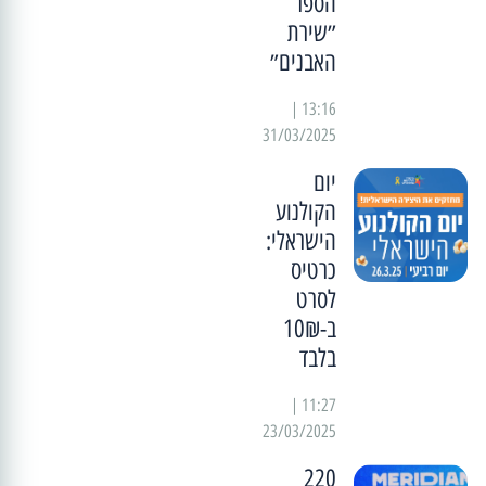
הספר
״שירת
האבנים״
13:16 |
31/03/2025
יום
הקולנוע
הישראלי:
כרטיס
לסרט
ב-10₪
בלבד
11:27 |
23/03/2025
220