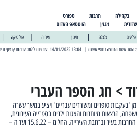
בקהילה
תרבות
ספורט
שדודית
מגזין
הווטסאפ האדום
פלילים
כלכלה
חינוך
עירייה
פוליטיקה
| 13:04 14/01/2025 עובדים בלילות: עבודות קרצוף וריבוד אספלט
| 11:30 03/03/2025 בחמישי הקרוב: הרחובות בהם תהיה הפסקת חשמל יזומה
ד > חג הספר העברי
מן 'בעקבות סופרים ומשוררים עבריים' ויציע במשך עשרה
שפחה, הרצאות מיוחדות והצגות ילדים בספרייה העירונית,
במרכזים הקהילתיים, במוסדות התרבות בעיר וברחבת העירייה. החל מ – 15.6.22 ועד ה –