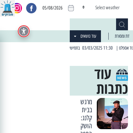
Select weather
05/08/2026
דת ומסורת
עוד נושאים
| 06:19 25/03/2024 "מה חדש בעיר": המדור שבו תתעדכנו על כל מה ש... חדש
עוד
כתבות
מרגש
בבית
קלנג:
הושק