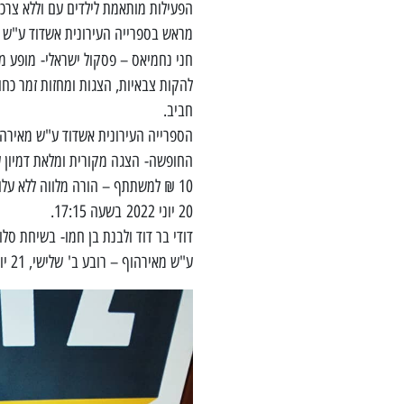
מראש בספרייה העירונית אשדוד ע"ש מאירהוף – רובע 
חני נחמיאס – פסקול ישראלי-
מופע מו
להקות צבאיות, הצגות ומחזות זמר כחול
חביב.
הספרייה העירונית אשדוד ע"ש מאירהוף – רובע ב' ראשון, 19 י
החופשה- הצגה מקורית ומלאת דמיון על פ
10 ₪ למשתתף – הורה מלווה ללא על
20 יוני 2022 בשעה 17:15.
דודי בר דוד ולבנת בן חמו- בשיחת סל
ע"ש מאירהוף – רובע ב' שלישי, 21 יוני 2022 בשעה 20:00, מחיר 20 ₪.