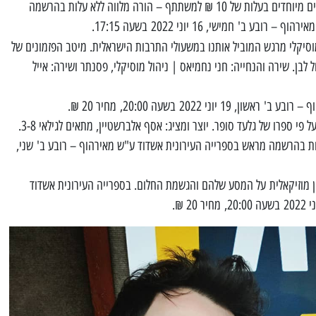
הפעילות מותאמת לילדים עם וללא צרכים מיוחדים בעלות של 10 ₪ למשתתף – הורה מלווה ללא עלות בהרשמה
ב' חמישי, 16 יוני 2022 בשעה 17:15.
סיקלי מרגש המוביל אותנו במשעולי התרבות הישראלית. מיטב הפזמונים של
 לבן. שירה והנחייה: חני נחמיאס | ניהול מוסיקלי, פסנתר ושירה: אייל
וני 2022 בשעה 20:00, מחיר 20 ₪.
י ספרו של גלעד סופר. יוצר ומציג: אסף אלברשטיין, מתאים לגילאי 3-8.
ות בהרשמה מראש בספרייה העירונית אשדוד ע"ש מאירהוף – רובע ב' שני,
ון מוזיקאלית על המסע שלהם והגשמת החלום. בספרייה העירונית אשדוד