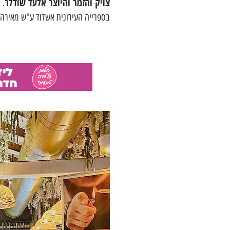
צויק והזמר והיוצר אלעד שודלר
.
בספרייה העירונית אשדוד ע"ש מאירהוף – רובע ב' רביעי, 15 י