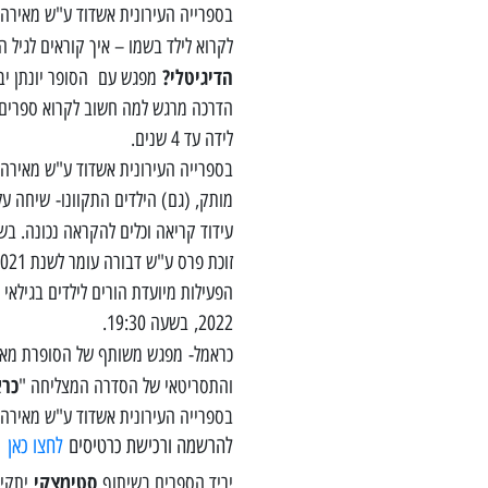
בספרייה העירונית אשדוד ע"ש מאירהוף – רובע ב' רביעי, 22 יוני 
לקרוא לילד בשמו – איך קוראים לגיל 
הדיגיטלי?
מפגש עם הסופר יונתן יבין
הדרכה מרגש למה חשוב לקרוא ספרים מג
לידה עד 4 שנים.
בספרייה העירונית אשדוד ע"ש מאירהוף – רובע ב' ראשון, 26 י
מותק, (גם) הילדים התקוונו- שיחה על 
עידוד קריאה וכלים להקראה נכונה. בשעה 30
זוכת פרס ע"ש דבורה עומר לשנת 2021.
2022, בשעה 19:30.
כראמל- מפגש משותף של הסופרת מאי
כר
והתסריטאי של הסדרה המצליחה "
בספרייה העירונית אשדוד ע"ש מאירהוף – רובע ב' שני, 27 יוני
להרשמה ורכישת כרטיסים
לחצו כאן
סטימצקי
יריד הספרים בשיתוף
יתקיים 