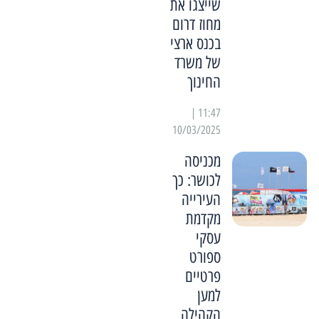
שייצגו את
מחוז דרום
בכנס ארצי
של משרד
החינוך
11:47 |
10/03/2025
מכניסה
לכושר: כך
העירייה
מקדמת
עסקי
ספורט
פרטיים
למען
הקהילה