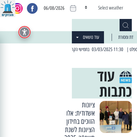
Select weather
06/08/2026
דת ומסורת
עוד נושאים
| 06:19 25/03/2024 "מה חדש בעיר": המדור שבו תתעדכנו על כל מה ש... חדש
עוד
כתבות
ציונות
אשדודית: אלו
הזוכים בחידון
הציונות לשנת