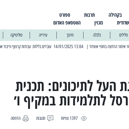
בקהילה
תרבות
ספורט
שדודית
מגזין
הווטסאפ האדום
פלילים
כלכלה
חינוך
עירייה
פוליטיקה
| 13:04 14/01/2025 עובדים בלילות: עבודות קרצוף וריבוד אספלט
| 11:30 03/03/2025 בחמישי הקרוב: הרחובות בהם תהיה הפסקת חשמל יזומה
 העל לתיכונים: תכנית
רסל לתלמידות במקיף ו׳
1397 צפיות
תגובות
הדפסה