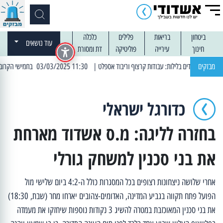
ביטחון
בריאות
פלילים
כלכלה
עוד נושאים
חינוך
עירייה
פוליטיקה
דת ומסורת
מבזקים
| 11:30 03/03/2025 בחמישי הקרוב: הרחובות בהם תהיה הפסקת חשמל יזומה
כדורגל ישראלי
בחזרה לליגה: מ.ס אשדוד מארחת
את בני סכנין למשחק גורלי
אחרי שלושה ניצחונות רצופים בכל המסגרות כולל ה-4:2 ביום שלישי מול
הפועל פתח תקווה בגביע המדינה, האדומים-צהובים יארחו מחר (שבת, 18:30)
את בני סכנין המאוכזבת במטרה להשיג 3 נקודות נוספות שיחזקו את מעמדה