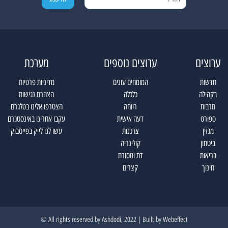
ערוצים
ערוצים נוספים
מערכת
חדשות
המומחים עונים
מדיניות פרטיות
בקהילה
כלכלה
הצהרת נגישות
תרבות
רווחה
הצטרפו אלינו בטלגרם
ספורט
דעה אישית
עקבו אחרינו באינסטגרם
מגזין
צרכנות
עשו לנו לייק בפייסבוק
ביטחון
קולינריה
בריאות
דת ומסורת
חינוך
קצרים
All rights reserved by Ashdodi, 2022 | Built by
Webeffect ©