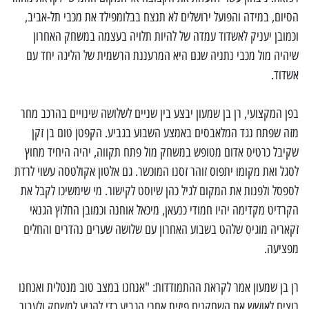
הסיום, במידה והפועל ירושלים לא תנצח בבלומפילד את מכבי תל-אביב,
וכמובן יעניק לאשדוד עמדה של להיות תלויה בעצמה במשחק האחרון
שיהיה מול מכבי נתניה שגם היא המרעננת הרשמית של הליגה יחד עם
אשדוד.
בפן המקצועי, רן בן שמעון יבצע בין שניים לשלושה שינויים בהרכב מחר
מזה שפתח נגד המלאבסים באמצע השבוע בגביע. הקפטן טום בן זקן
שקיבל כרטיס אדום מטופש במשחק מול פתח תקווה, יהיה היחיד מחוץ
לסגל ואת מקומו יתפוס זוהר זסנו המוכשר. גם אלטון אקולטסה עשוי לרדת
לספסל ולפנות את המקום לגיל כהן שיוסט לקישור. מי שימשיכו לקבל את
הקרדיט מקדימה יהיו חמודי כנעאן, מיכאל אוחנה וכמובן החלוץ הגנאי
זקאריה מוגיס שלהט בשבוע האחרון עם שלושה שערים נהדרים והחלים
מפציעה.
רן בן שמעון אמר לקראת ההתמודדות: "אנחנו במצב טוב מנטלית ואנחנו
רוצים לאושש את השחקנים פיזית אחרי הגביע כדי להגיע למשחק ולעבור