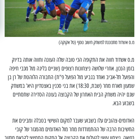
מ.ס אשדוד מתכוננת למשחק חשוב נוסף (טל אקוקה)
מ.ס אשדוד חווה את התקופה הכי טובה שלה העונה וחווה אותה בדיוק
בזמן הנכון. אחרי שלושה ניצחונות רצופים (שניים בליגה מול מכבי חיפה
והפועל תל-אביב ואחד בגביע מול הפועל פ"ת) החבורה הלוהטת של רן בן
שמעון תארח מחר (שבת, 18:30) את בני סכנין באצטדיון היא' במשחק
שגם יהיה משחק הבית האחרון של הקבוצה בעונה הסדירה שתסתיים
בשבוע הבא.
האדומים-צהובים עלו בשבוע שעבר למקום השישי בטבלה ומבינים את
החשיבות הרבה של ההתמודדות מחר מול האדומים מהמגזר של קובי
רפואה. ניצחון עשוי להעלות את הקבוצה אל המקום החמישי לקראת מחזור