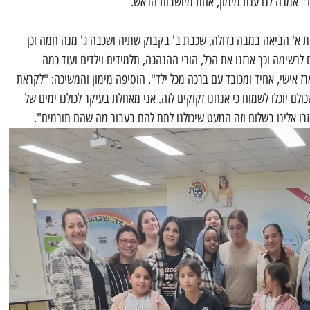
יד" אמרה לנו ענת מימון, אחת מיושבות הראש.
בת א' הביאה במבה גדולה, שכבת ב' בקבוק שתיה ושכבה ג' מנה חמה וכן
רשימה וכך ארזנו את הכל, הורי ההנהגה, תלמידים וילדים ועוד כמה
רז אישי, אחיד ומכובד עם ברכה מכל ילד". הוסיפה מימון והמשיכה: "לקראת
ם יוכלו לשמוח כי אנחנו זקוקים לזה. אני מאחלת בעיקר לכולנו ימים של
חזרו אלינו בשלום וזה המעט שיכולנו לתת להם בעבור מה שהם תורמים".