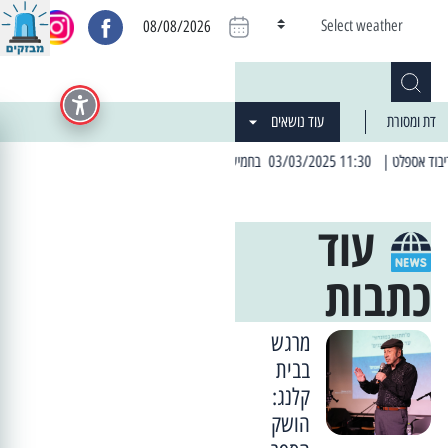
Select weather
08/08/2026
דת ומסורת
עוד נושאים
ומה
| 06:19 25/03/2024 "מה חדש בעיר": המדור שבו תתעדכנו על כל מה ש... חדש
עוד
כתבות
מרגש
בבית
קלנג:
הושק