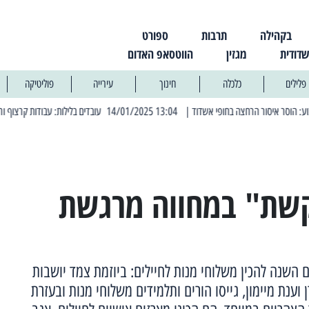
בקהילה
תרבות
ספורט
שדודית
מגזין
הווטסאפ האדום
פלילים
כלכלה
חינוך
עירייה
פוליטיקה
| 13:04 14/01/2025 עובדים בלילות: עבודות קרצוף וריבוד אספלט
| 11:30 03/03/2025 בחמישי הקרוב: הרחובות בהם תהיה הפסקת חשמל יז
קשת" במחווה מרגשת
 השנה להכין משלוחי מנות לחיילים: ביוזמת צמד יושבות
וענת מיימון, גייסו הורים ותלמידים משלוחי מנות ובעזרת