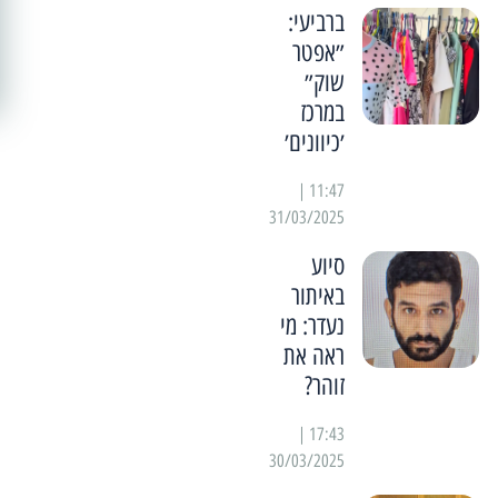
ברביעי:
״אפטר
שוק״
במרכז
׳כיוונים׳
11:47 |
31/03/2025
סיוע
באיתור
נעדר: מי
ראה את
זוהר?
17:43 |
30/03/2025