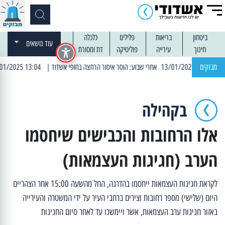
ביטחון
בריאות
פלילים
כלכלה
עוד נושאים
חינוך
עירייה
פוליטיקה
דת ומסורת
מבזקים
| 13:04 14/01/2025 עובדים בלילות: עבודות קרצוף וריבוד אספלט
בקהילה
אלו הרחובות והכבישים שיחסמו
הערב (חגיגות העצמאות)
לקראת חגיגות העצמאות ייחסמו בהדרגה, החל מהשעה 15:00 אחר הצהריים
היום (שלישי) מספר רחובות וצירים ברחבי העיר על ידי המשטרה והעירייה
באזור חגיגות ערב העצמאות, אשר ויימשכו עד לאחר סיום החגיגות