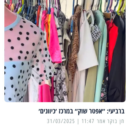
ברביעי: ״אפטר שוק״ במרכז ׳כיוונים׳
11:47 | 31/03/2025