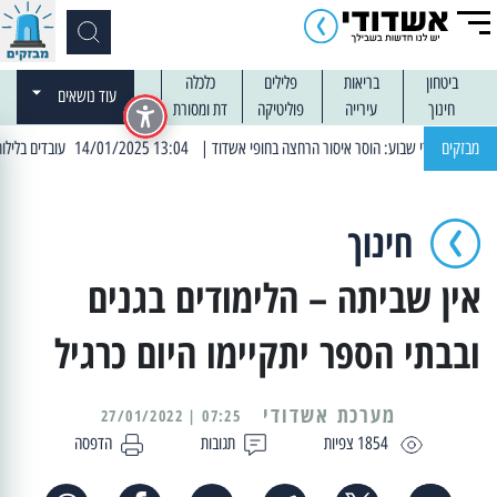
ביטחון
בריאות
פלילים
כלכלה
עוד נושאים
חינוך
עירייה
פוליטיקה
דת ומסורת
מבזקים
| 13:04 14/01/2025 עובדים בלילות: עבודות קרצוף וריבוד אספלט
חינוך
אין שביתה – הלימודים בגנים
ובבתי הספר יתקיימו היום כרגיל
מערכת אשדודי
07:25 | 27/01/2022
1854 צפיות
תגובות
הדפסה