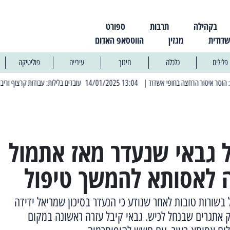
בקהילה
תרבות
ספורט
שדודית
מגזין
הווטסאפ האדום
פלילים
כלכלה
חינוך
עירייה
פוליטיקה
| 13:04 14/01/2025 עובדים בלילות: עבודות קרצוף וריבוד אספלט
| 11:30 03/03/2025 בחמישי הקרוב: הרחובות בהם תהיה הפסקת חשמל יזומה
 גבאי שנעדר מאז אתמול
ה לאסותא להמשך טיפול
 בשורות טובות לאחר שנודע כי הנעדר בסיכון שמריאל ידידה
ק אתגרים שבנחל לכיש. גבאי קיבל עזרה ראשונה במקום