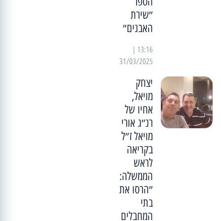
הספר
״שירת
האבנים״
13:16 |
31/03/2025
יצחק
מויאל,
אחיו של
רנ״ג אורי
מויאל ז״ל
בקריאה
לראש
הממשלה:
״הרסו את
בתי
המחבלים