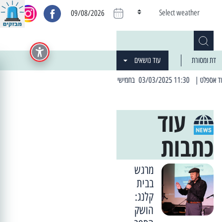
Select weather
09/08/2026
דת ומסורת
עוד נושאים
| 06:19 25/03/2024 "מה חדש בעיר": המדור שבו תתעדכנו על כל מה ש... חדש
עוד
כתבות
מרגש
בבית
קלנג:
הושק