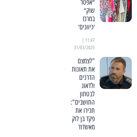
״אפטר
שוק״
במרכז
׳כיוונים׳
11:47 |
31/03/2025
"לצמצם
את תאונות
הדרכים
ולדאוג
לבטחון
התושבים":
תכירו את
פקד בן לוק
מאשדוד