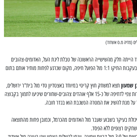
ים (מדיה מ.ס אשדוד)
ד הייתה חלק מהשישייה הראשונה של טבלת ליגת העל, האדומים-צהובים
ירדו בשבוע שעבר אל המקום השביעי בעקבות התיקו 1:1 מול הפועל חיפה, מקום שכרגע לפחות מותיר אותם בתום
ן שמעון
תצא למשחק חוץ קריטי במיוחד באצטדיון טדי מול בית"ר ירושלים,
יריבה ישירה על הפלייאוף העליון, ולמרות צפי לדחיפה של כ-15 אלף אוהדים צהובים-שחורים שיגיעו לתמוך בקבוצה
ר על מנת להשיג את המטרה הנשגבת הוא בגדר חובה.
כולת בעיקר בשבוע שעבר מול האדומים מהכרמל, וכמובן פחות מהתוצאה
חקים רצופים ללא הפסד.
מנגד, הירושלמים השיגו ניצחון חוץ מרשים של 3:0 מול קריית שמונה, וינסו להשלים ניצחון שני העונה מול אשדוד