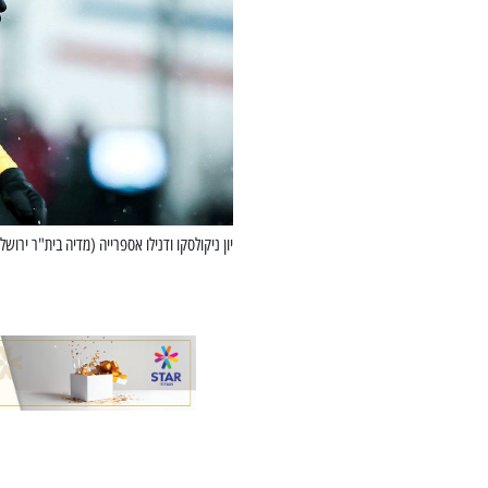
יון ניקולסקו ודנילו אספרייה (מדיה בית"ר ירושל