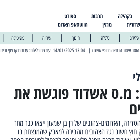
בקהילה
תרבות
ספורט
שדודית
מגזין
הווטסאפ האדום
פלילים
כלכלה
חינוך
עירייה
פוליטיקה
| 13:04 14/01/2025 עובדים בלילות: עבודות קרצוף וריבוד אספלט
| 11:30 03/03/2025 בחמישי הקרוב: הרחובות בהם תהיה הפסקת חשמל יזומה
י
י: מ.ס אשדוד פוגשת את
ם
סדירה, האדומים-צהובים של רן בן שמעון ייצאו כבר מחר
חוץ חשוב נגד הצהובים מהבירה למאבק שהמנצחת בו