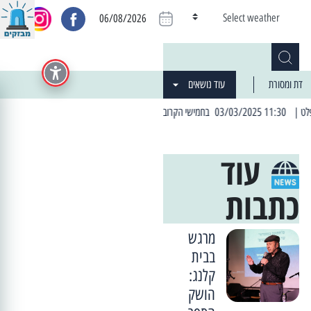
Select weather
06/08/2026
דת ומסורת
עוד נושאים
| 06:19 25/03/2024 "מה חדש בעיר": המדור שבו תתעדכנו על כל מה ש... חדש
עוד
כתבות
מרגש
בבית
קלנג:
הושק