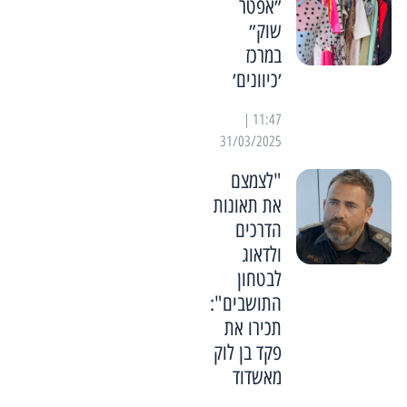
״אפטר
שוק״
במרכז
׳כיוונים׳
11:47 |
31/03/2025
"לצמצם
את תאונות
הדרכים
ולדאוג
לבטחון
התושבים":
תכירו את
פקד בן לוק
מאשדוד