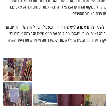
יום חמישי האחרון והחלטנו תושבי השכונה לסגור להם מחדש. גם תלינו
ועד לתינוקות וההורים ואם לא כך הדבר- אנחנו נילחם ונדרוש שאם כבר
יה עבור הציבור הספרדי״.
שני ילדים אמרה ל״אשדודי״:
הרובע כולו הפך להיות של החרדים. אני
ה לא רצויה. פניתי ושאלתי מה קורה עם סניף טיפת חלב כמה פעמים וכל
יקבלו את המבנה, עם או בלי אישור, עכשיו נראה מי מנהל את העיר הזאת-