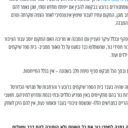
 שמתגוררים ברובע בבקשה להבין אם ייפתח מחדש ומתי, שכן נאמר להם
 מוגן, המקום עתיד לעבור שיפוץ אינטנסיבי לאחר הצפה שקרתה וטרם
 המבנה.
הף ובכלל עיקר העניין עם המבנה או מריבה האם המקום יוסב עבור הציבור
ור חסידי גור, שהשתלטו כבר כמעט על כל האזור מסביב- בית ספר שיקמים
לדים ועוד.
ם ובסך הכל מבקש סניף טיפת חלב בשכונה – אין בכלל התייחסות.
 מה שהיה בעבר בית הספר שיקמים ברובע ו' והרחבות של מגרשי הכדורסל
דות גור בהם מתקיימים באין מפריע כוללים ובתי כנסת ומדרש למיניהם. תושבי
יים במגרשים הללו- שכשטח ציבורי בעבר וכאמור כעת, אין להם היכן לשחק
ה נתנה לחסדי גור את כל השטח ולא הותירה להם דבר ומעלים