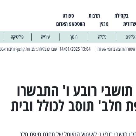
בקהילה
תרבות
ספורט
שדודית
מגזין
הווטסאפ האדום
פלילים
כלכלה
חינוך
עירייה
פוליטיקה
| 13:04 14/01/2025 עובדים בלילות: עבודות קרצוף וריבוד אספלט
| 11:30 03/03/2025 בחמישי הקרוב: הרחובות בהם תהיה הפסקת חשמל יזומה
תושבי רובע ו' התבשרו
ת חלב' תוסב לכולל ובית
נו תושבי רובע ו׳ לשיפוץ המיוחל של תחנת טיפת חלב