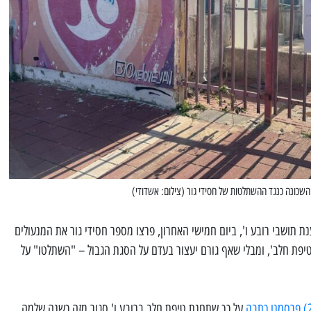
שכונה כנגד ההשתלטות של חסידי גור (צילום: אשדודי)
ת תושבי רובע ו', ביום חמישי האחרון, פרצו מספר חסידי גור את המנעולים
פת חלב', ומבלי שאף גורם יעצור בעדם על הסגת הגבול – "השתלטו" על
על כך שתחנת טיפת חלב ברובע ו' סגור מזה כשנה שלמה