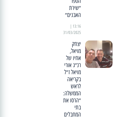
הספר
״שירת
האבנים״
13:16 |
31/03/2025
יצחק
מויאל,
אחיו של
רנ״ג אורי
מויאל ז״ל
בקריאה
לראש
הממשלה:
״הרסו את
בתי
המחבלים